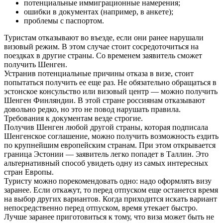
потенциальные иммиграционные намерения;
ошибки в документах (например, в анкете);
проблемы с паспортом.
Туристам отказывают во въезде, если они ранее нарушали
визовый режим. В этом случае стоит сосредоточиться на
поездках в другие страны. Со временем заявитель сможет
получить Шенген.
Устранив потенциальные причины отказа в визе, стоит
попытаться получить ее еще раз. Не обязательно обращаться в
эстонское консульство или визовый центр — можно получить
Шенген Финляндии. В этой стране россиянам отказывают
довольно редко, но это не повод нарушать правила.
Требования к документам везде строгие.
Получив Шенген любой другой страны, которая подписала
Шенгенское соглашение, можно получить возможность ездить
по крупнейшим европейским странам. При этом открывается
граница Эстонии — заявитель легко попадет в Таллин. Это
альтернативный способ увидеть одну из самых интересных
стран Европы.
Туристу можно порекомендовать одно: надо оформлять визу
заранее. Если откажут, то перед отпуском еще останется время
на выбор других вариантов. Когда приходится искать вариант
непосредственно перед отпуском, время утекает быстро.
Лучше заранее приготовиться к тому, что виза может быть не