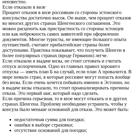
неизвестно.
Если отказали в визе
Процент отказов в визе россиянам со стороны эстонского
консульства достаточно высок. Он выше, чем процент отказов
во многих других странах Шенгенского соглашения. Это
можно расценить как пристрастность со стороны эстонцев
или как небрежность самих заявителей при оформлении
документов. Многие туристы, не имеющие большого опыта
путешествий, считают прибалтийские страны более
доступными. Практика показывает, что получить Шенген в
более популярных странах (вроде Германии) легче.
Если отказали в выдаче визы, не стоит сетовать и считать
отпуск испорченным. Одно из главных правил хорошего
отпуска — иметь план Б на случай, если план А провалится. В
мире немало стран, в которые россияне могут попасть вообще
без визы. Если очень хочется побывать именно в Эстонии, но
в выдаче визы отказали, то стоит проанализировать причины
отказа. Это первый шаг, который надо сделать.
Если причина серьезная, то в визе могут отказать и в других
странах Шенгена. Проблему необходимо устранить, чтобы у
консула было меньше оснований для отказа. Это может быть:
недостаточная сумма для поездки;
ошибки в выборе страховки;
отсутствие оснований для поездки;