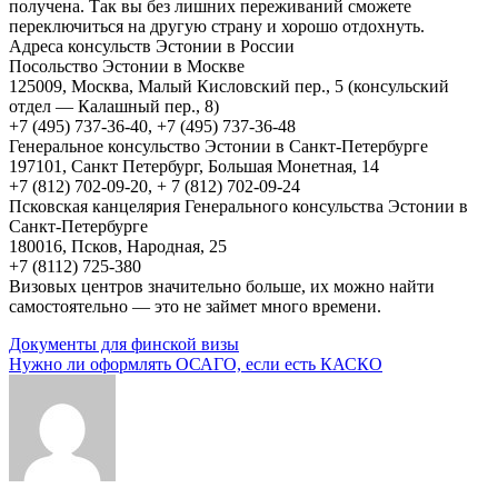
получена. Так вы без лишних переживаний сможете
переключиться на другую страну и хорошо отдохнуть.
Адреса консульств Эстонии в России
Посольство Эстонии в Москве
125009, Москва, Mалый Кисловский пер., 5 (консульский
отдел — Калашный пер., 8)
+7 (495) 737-36-40, +7 (495) 737-36-48
Генеральное консульство Эстонии в Санкт-Петербурге
197101, Санкт Петербург, Большая Монетная, 14
+7 (812) 702-09-20, + 7 (812) 702-09-24
Псковская канцелярия Генерального консульства Эстонии в
Санкт-Петербурге
180016, Псков, Народная, 25
+7 (8112) 725-380
Визовых центров значительно больше, их можно найти
самостоятельно — это не займет много времени.
Навигация
Документы для финской визы
Нужно ли оформлять ОСАГО, если есть КАСКО
по
записям